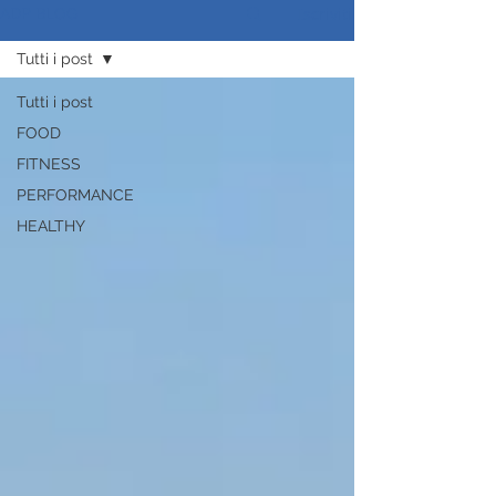
Iscriviti
ADP BLOG
Tutti i post
Tutti i post
FOOD
FITNESS
PERFORMANCE
HEALTHY